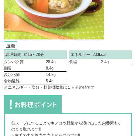
血糖
調理時間 約15～20分
エネルギー 233kcal
タンパク質
28.4g
食塩
2.4g
脂質
8.4g
炭水化物
14.2g
食物繊維
5.4g
※エネルギー・塩分・野菜摂取量は１人分の値です
◎スープにすることでキノコや野菜から溶け出した栄養素もそ
のまま取れます‼
☆生姜の力で体内の内側からポカポカ‼