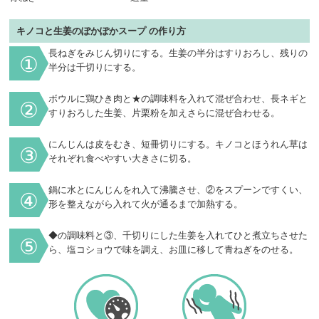
キノコと生姜のぽかぽかスープ の作り方
長ねぎをみじん切りにする。生姜の半分はすりおろし、残りの
①
半分は千切りにする。
ボウルに鶏ひき肉と★の調味料を入れて混ぜ合わせ、長ネギと
②
すりおろした生姜、片栗粉を加えさらに混ぜ合わせる。
にんじんは皮をむき、短冊切りにする。キノコとほうれん草は
③
それぞれ食べやすい大きさに切る。
鍋に水とにんじんをれ入て沸騰させ、②をスプーンですくい、
④
形を整えながら入れて火が通るまで加熱する。
◆の調味料と③、千切りにした生姜を入れてひと煮立ちさせた
⑤
ら、塩コショウで味を調え、お皿に移して青ねぎをのせる。