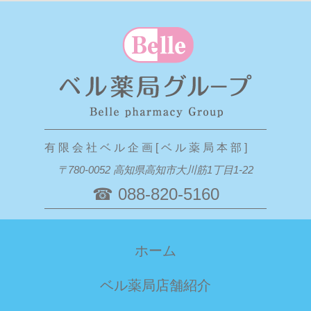
有 限 会 社 ベ ル 企 画 [ ベ ル 薬 局 本 部 ]
〒780-0052 高知県高知市大川筋1丁目1-22
☎ 088-820-5160
ホーム
ベル薬局店舗紹介