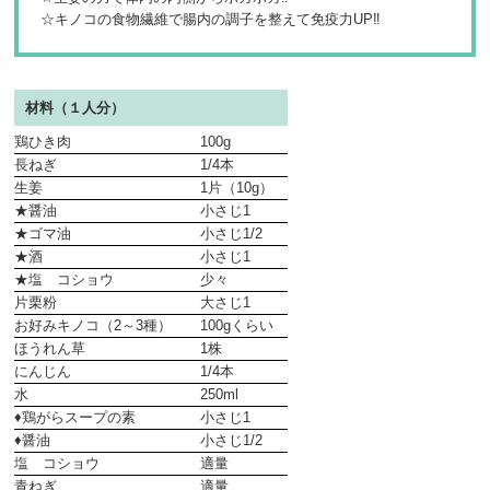
☆キノコの食物繊維で腸内の調子を整えて免疫力UP‼
材料（１人分）
鶏ひき肉
100g
長ねぎ
1/4本
生姜
1片（10g）
★醤油
小さじ1
★ゴマ油
小さじ1/2
★酒
小さじ1
★塩 コショウ
少々
片栗粉
大さじ1
お好みキノコ（2～3種）
100gくらい
ほうれん草
1株
にんじん
1/4本
水
250ml
♦鶏がらスープの素
小さじ1
♦醤油
小さじ1/2
塩 コショウ
適量
青ねぎ
適量