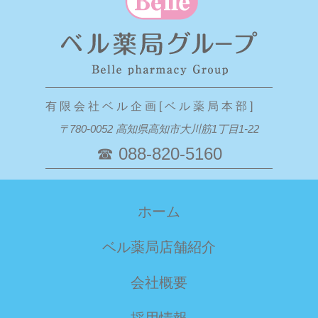
有 限 会 社 ベ ル 企 画 [ ベ ル 薬 局 本 部 ]
〒780-0052 高知県高知市大川筋1丁目1-22
☎ 088-820-5160
ホーム
ベル薬局店舗紹介
会社概要
採用情報