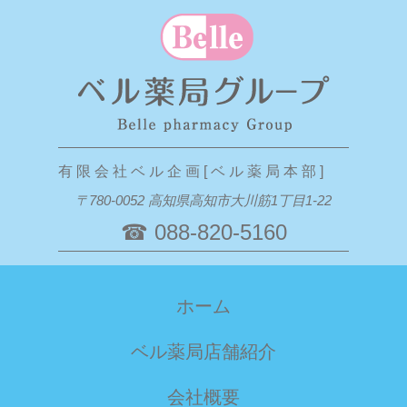
有 限 会 社 ベ ル 企 画 [ ベ ル 薬 局 本 部 ]
〒780-0052 高知県高知市大川筋1丁目1-22
☎ 088-820-5160
ホーム
ベル薬局店舗紹介
会社概要