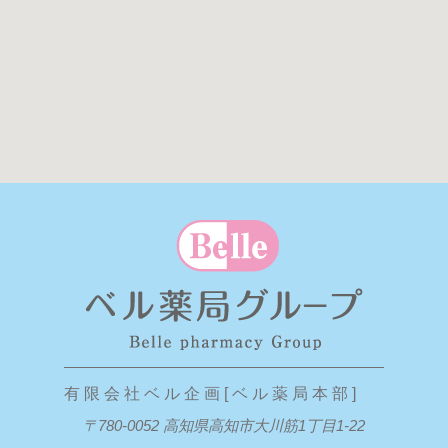
有 限 会 社 ベ ル 企 画 [ ベ ル 薬 局 本 部 ]
〒780-0052 高知県高知市大川筋1丁目1-22