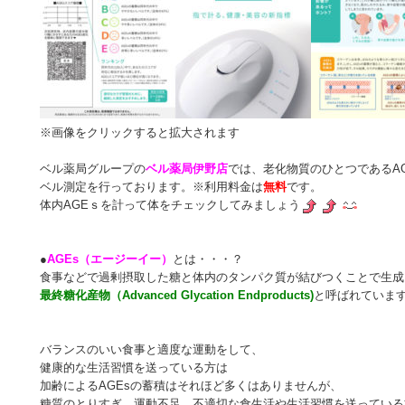
※画像をクリックすると拡大されます
ベル薬局グループの
ベル薬局伊野店
では、老化物質のひとつであるA
ベル測定を行っております。※利用料金は
無料
です。
体内AGEｓを計って体をチェックしてみましょう
●
AGEs（エージーイー）
とは・・・？
食事などで過剰摂取した糖と体内のタンパク質が結びつくことで生成
最終糖化産物（Advanced Glycation Endproducts)
と呼ばれていま
バランスのいい食事と適度な運動をして、
健康的な生活習慣を送っている方は
加齢によるAGEsの蓄積はそれほど多くはありませんが、
糖質のとりすぎ、運動不足、不適切な食生活や生活習慣を送っている