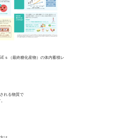
GEｓ（最終糖化産物）の体内蓄積レ
される物質で
す。
方は