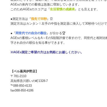
AGEsの体内での蓄積は急激に増加していきます。
このためAGEsのスコアは『
生活習慣の成績表
』とも言えます。
●測定方法は『
指先で30秒
』⏰
測定方法はカンタン！左手の中指を測定器に挿入して30秒待つだけ
●『
同世代での自分の順位
』が分かる🏆
AGEsの蓄積レベルをA～Eの5段階評価で表すので、同世代と相対比
字され自分の順位を知る事ができます。
※AGEs測定ご希望の方はお気軽にお越しください。
【ベル薬局伊野店】
〒781-2110
高知県吾川郡いの町1328-7
℡088-850-4133
fax088-850-4186