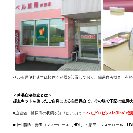
ベル薬局伊野店では検体測定器を設置しており、簡易血液検査（有
＜簡易血液検査とは＞
採血キットを使ったご自身による自己採血で、その場で下記の健康状
■血糖値・糖尿病の状態を知りたい方は ⇒
ヘモグロビンa1c(Hba1c)
■中性脂肪・善玉コレステロール（HDL）・悪玉コレステロール（LD