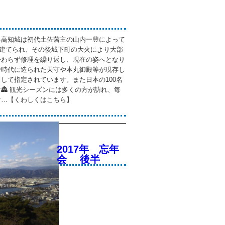
る高知城は初代土佐藩主の山内一豊によって
）に建てられ、その後城下町の大火により大部
かわらず修理を繰り返し、現在の姿へとなり
戸時代に造られた天守や本丸御殿等が現存し
して指定されています。また日本の100名
🏯 観光シーズンには多くの方が訪れ、毎
す…【くわしくはこちら】
2017年 忘年
会 後半