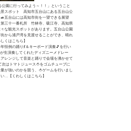
る公園に行ってみよう～！！」ということ
絶景スポット 高知市五台山にある五台山公
🚙五台山には高知市街を一望できる展望
 第三十一番札所 竹林寺、吸江寺、高知県
様々な観光スポットがあります。五台山公園
市街から浦戸湾を見渡せることができ、晴れ
わしくはこちら】
年恒例の踊り💃＆キーボード演奏🎵を行い
生が生演奏してくれたディズニーメドレー
にアレンジして音楽と踊りで会場を沸かせて
して次はトマトジュース🍅をゴムチューブに
量が強いのかを競う、🍅ゲームを行いまし
てい…【くわしくはこちら】