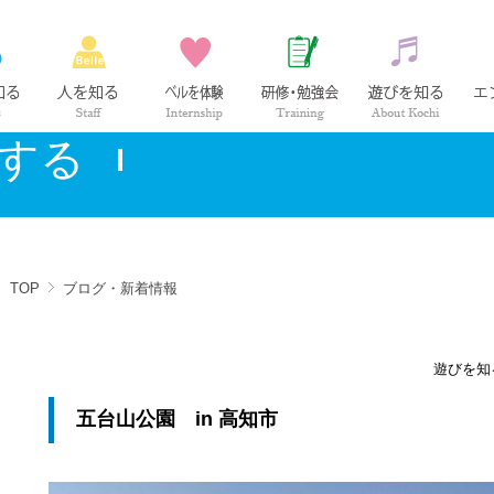
ベル薬局の仕事
社員紹介
インターンシップ
研修・勉強会
高知の
する
TOP
ブログ・新着情報
遊びを知
五台山公園 in 高知市