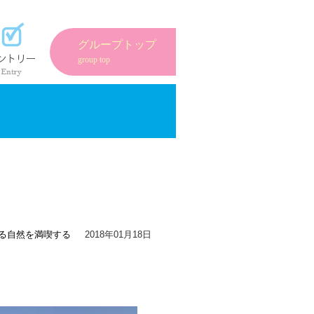
紹介
エントリーフォーム
グループトップ
group top
る
自然を満喫する
2018年01月18日