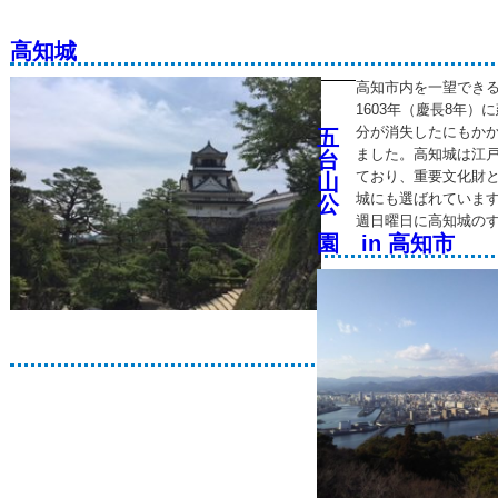
高知城
高知市内を一望でき
1603年（慶長8年
分が消失したにもか
五
ました。高知城は江
台
ており、重要文化財と
山
城にも選ばれています
公
週日曜日に高知城の
園 in 高知市