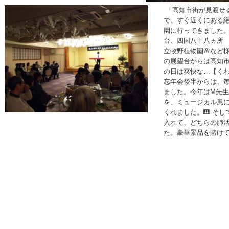
「高知市街が見渡せ
で、すぐ近くにある
園に行ってきました。
台、四国八十八ヵ所
立牧野植物園🌸など
の展望台からは高知
の日は爽快な…【く
忘年会後半からは、毎
ました。今年はM先
を、ミュージカル風
くれました。🎹 そ
入れて、どちらの肺活
た。豪華景品を賭け