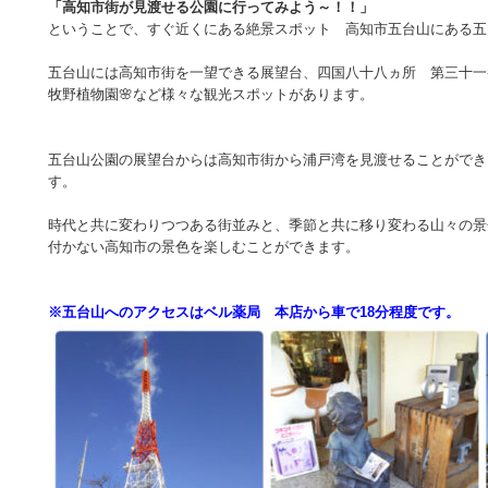
「高知市街が見渡せる公園に行ってみよう～！！」
ということで、すぐ近くにある絶景スポット 高知市五台山にある五
五台山には高知市街を一望できる展望台、四国八十八ヵ所 第三十一
牧野植物園🌸など様々な観光スポットがあります。
五台山公園の展望台からは高知市街から浦戸湾を見渡せることができ
す。
時代と共に変わりつつある街並みと、季節と共に移り変わる山々の景
付かない高知市の景色を楽しむことができます。
※五台山へのアクセスはベル薬局 本店から車で18分程度です。