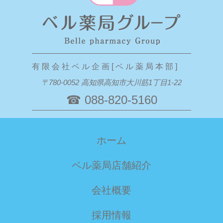
有 限 会 社 ベ ル 企 画 [ ベ ル 薬 局 本 部 ]
〒780-0052 高知県高知市大川筋1丁目1-22
☎ 088-820-5160
ホーム
ベル薬局店舗紹介
会社概要
採用情報