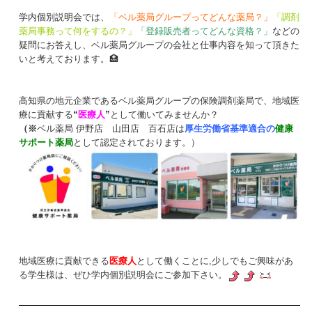
学内個別説明会では、
「ベル薬局グループってどんな薬局？」
「調剤
薬局事務って何をするの？」
「登録販売者ってどんな資格？」
などの
疑問にお答えし、ベル薬局グループの会社と仕事内容を知って頂きた
いと考えております。🏥
高知県の地元企業であるベル薬局グループの保険調剤薬局で、地域医
療に貢献する
“
医療人
”
として働いてみませんか？
（※
ベル薬局 伊野店 山田店 百石店は
厚生労働省基準適合の
健康
サポート薬局
として認定されております。）
地域医療に貢献できる
医療人
として働くことに,少しでもご興味があ
る学生様は、ぜひ学内個別説明会にご参加下さい。