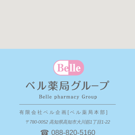
有 限 会 社 ベ ル 企 画 [ ベ ル 薬 局 本 部 ]
〒780-0052 高知県高知市大川筋1丁目1-22
☎ 088-820-5160