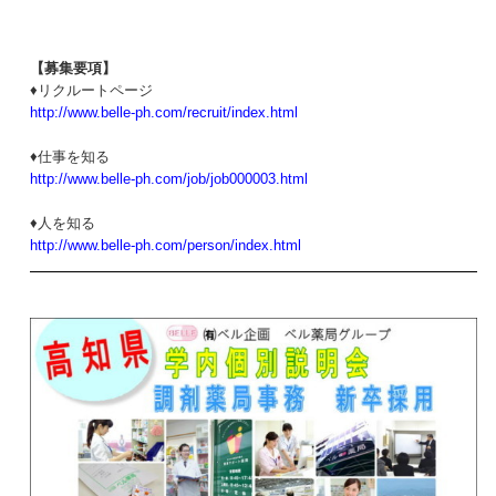
【募集要項】
♦リクルートページ
http://www.belle-ph.com/recruit/index.html
♦仕事を知る
http://www.belle-ph.com/job/job000003.html
♦人を知る
http://www.belle-ph.com/person/index.html