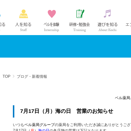
ベル薬局の仕事
社員紹介
インターンシップ
研修・勉強会
高知の
TOP
ブログ・新着情報
ベル薬局
7月17日（月）海の日 営業のお知らせ
いつも
ベル薬局グループ
の薬局をご利用いただき誠にありがとうござ
7月17日（
月
）
海の日
の各店舗の営業は下記となります。