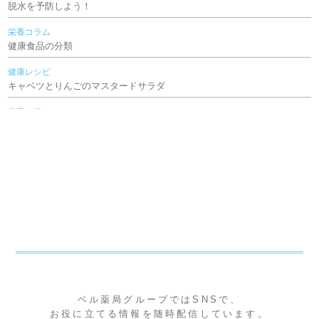
休日当番
脱水を予防しよう！
2025年 年末営業のお知らせ 12月29日～31日
栄養コラム
休日当番
健康食品の分類
2025年12月休日当番のお知らせ ベル薬局(本店)
健康レシピ
休日当番
キャベツとりんごのマスタードサラダ
2025年11月24日 振替休日 営業のお知らせ
栄養コラム
休日当番
食品の褐変
2025年11月３日 文化の日 営業のお知らせ
健康レシピ
休日当番
雑穀米でおはぎ（ぼたもち）
2025年11月休日当番のお知らせ ベル薬局(本店)
栄養コラム
休日当番
雑穀米
2025年10月13日 スポーツの日 営業のお知らせ
健康レシピ
休日当番
ブロッコリーのごまマヨサラダ
2025年10月休日当番のお知らせ ベル薬局(本店)
栄養コラム
休日当番
抗酸化作用の話
2025年９月２３日 秋分の日 営業のお知らせ
ベル薬局グループではSNSで、
健康レシピ
お役に立てる情報を随時配信しています。