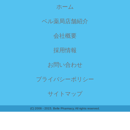
休日当番
自宅療養に備える！食品の家庭備蓄
ホーム
2024年10月 休日当番のお知らせ ベル薬局(本店)
栄養コラム
休日当番
朝食を食べよう‼ ～➂～
ベル薬局店舗紹介
2024年9月 23日(月) 振替休日 営業のお知らせ
健康レシピ
休日当番
会社概要
簡単しらす卵丼
2024年9月 16日(月) 秋分の日 営業のお知らせ
健康レシピ
採用情報
休日当番
くずし豆腐の卵スープ
2024年9月 休日当番のお知らせ ベル薬局(本店)
栄養コラム
お問い合わせ
休日当番
朝食を食べよう!! ～②～
2024年8月12日(月) 振替休日 営業のお知らせ
健康レシピ
プライバシーポリシー
休日当番
サラダ豆トースト
2024年8月11日(日) 山の日 営業のお知らせ
サイトマップ
栄養コラム
休日当番
朝食を食べよう‼ ～①～
2024年8月 休日当番のお知らせ ベル薬局(本店)
(C) 2006 - 2015, Belle Pharmacy, All rights reserved.
栄養コラム
休日当番
夏を乗り切るおすすめスパイス9選
2024年7月休日当番のお知らせ ﾍﾞﾙ薬局(山田店)
健康レシピ