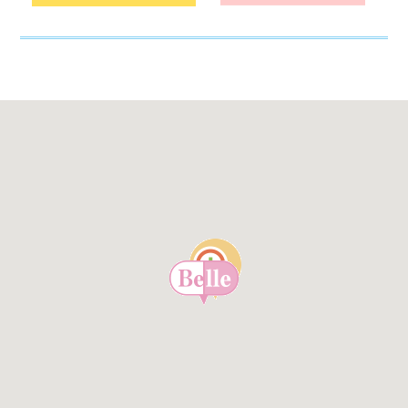
休日当番
会社見学の様子
2025年2月24日 天皇誕生日 営業のお知らせ
栄養コラム
休日当番
～加熱編①～ 電子レンジ加熱
2025年3月20日 春分の日 営業のお知らせ
健康レシピ
休日当番
じゃがいものそぼろ煮
2025年2月 休日当番のお知らせ ベル薬局(本店)
栄養コラム
休日当番
筋肉
2025年1月 休日当番のお知らせ ベル薬局(本店)
健康レシピ
休日当番
アスパラのスパニッシュオムレツ
2025年 年始営業のお知らせ 1月1日～4日
栄養コラム
休日当番
体脂肪
2025年 年末営業のお知らせ 12月29日～31日
健康レシピ
休日当番
キャベツの焼き春巻き
2024年12月 休日当番のお知らせ ﾍﾞﾙ薬局(池店）
栄養コラム
休日当番
ミネラル量
2024年12月休日当番のお知らせ ﾍﾞﾙ薬局(山田店)
健康レシピ