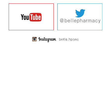
休日当番
サバのパン粉焼き
2025年９月１５日 敬老の日 営業のお知らせ
栄養コラム
お知らせ
～脂肪酸の話➂～ 長鎖脂肪酸
移転のお知らせ ベル薬局本店
健康レシピ
休日当番
ミートソースグラタン
2025年９月休日当番のお知らせ ベル薬局(本店)
栄養コラム
休日当番
～脂肪酸の話②～ 中鎖脂肪酸
2025年８月１１日 山の日 営業のお知らせ
健康レシピ
休日当番
ごぼうのヨーグルトサラダ
2025年８月休日当番のお知らせ ベル薬局(本店)
栄養コラム
休日当番
～脂肪酸の話①～ 短鎖脂肪酸
2025年7月21日 海の日 営業のお知らせ
健康レシピ
休日当番
かぼちゃのやわらか蒸しプリン
2025年７月 休日当番のお知らせ ベル薬局(本店)
栄養コラム
休日当番
～加熱編⑤～ 蒸す（スチーミング）
2025年6月 休日当番のお知らせ ベル薬局(本店)
健康レシピ