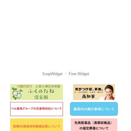
お知らせ
手羽元のさっぱり煮
薬局内の掲示事項について
栄養コラム
休日当番
～加熱編④～ 煮る（煮物）
2025年5月 休日当番のお知らせ ﾍﾞﾙ薬局(池店）
健康レシピ
休日当番
特製野菜ダレ！さっぱりそうめん
2025年5月 休日当番のお知らせ ベル薬局(本店)
栄養コラム
休日当番
プロテインについて
2025年4月29日 昭和の日 営業のお知らせ
健康レシピ
お知らせ
揚げ野菜の冷やし鉢
調剤用容器の有料化(保険外負担)のお知らせ
SnapWidget ・ Free Widget
栄養コラム
お知らせ
～加熱編➂～ 揚げる
先発医薬品（長期収載品）の選定療養について
栄養コラム
休日当番
～加熱編②～ 炒める
2025年4月 休日当番のお知らせ ベル薬局(本店)
健康レシピ
休日当番
ささみの甘酢あん
2025年3月 休日当番のお知らせ ベル薬局(本店)
ブログ