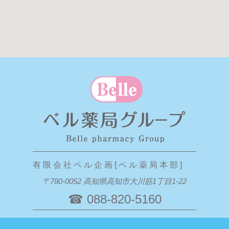
休日当番
小松菜のごましょうが和え
2024年12月 休日当番のお知らせ ベル薬局(本店)
栄養コラム
休日当番
体の水分量
2024年11月23日 勤労感謝の日 営業のお知らせ
健康レシピ
休日当番
鶏肉と白菜のクリーム煮
2024年11月 4日(月) 振替休日 営業のお知らせ
健康イベント
休日当番
旭やる会祭り2022に参加しました
2024年11月 3日(日) 文化の日 営業のお知らせ
ブログ
休日当番
こうちＳＤＧｓ推進企業に登録されました
2024年11月 休日当番のお知らせ ベル薬局(本店)
学会発表
お知らせ
第55回 日本薬剤師会学術大学に参加しました
アザレ薬局 閉局のご案内
有 限 会 社 ベ ル 企 画 [ ベ ル 薬 局 本 部 ]
健康イベント
お知らせ
第16回いの町健康まつりに参加しました
〒780-0052 高知県高知市大川筋1丁目1-22
ベル薬局本店の建て替えに伴う一時移転について
栄養コラム
☎ 088-820-5160
休日当番
身体の内側からぽかぽかに！
2024年10月 14日(月) ｽﾎﾟｰﾂの日 営業のお知らせ
栄養コラム