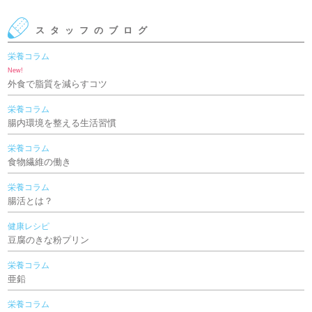
休日当番
2026年3月20日 春分の日 営業のお知らせ
スタッフのブログ
休日当番
2026年2月23日 天皇誕生日 営業のお知らせ
栄養コラム
New!
休日当番
外食で脂質を減らすコツ
2026年2月11日 建国記念の日 営業のお知らせ
栄養コラム
休日当番
腸内環境を整える生活習慣
2026年2月休日当番のお知らせ ベル薬局(本店)
栄養コラム
休日当番
食物繊維の働き
2026年1月12日 成人の日 営業のお知らせ
栄養コラム
休日当番
腸活とは？
2026年1月休日当番のお知らせ ベル薬局(池店)
健康レシピ
休日当番
豆腐のきな粉プリン
2026年1月休日当番のお知らせ ベル薬局(本店)
栄養コラム
休日当番
亜鉛
2026年 年始営業のお知らせ 1月1日～4日
栄養コラム