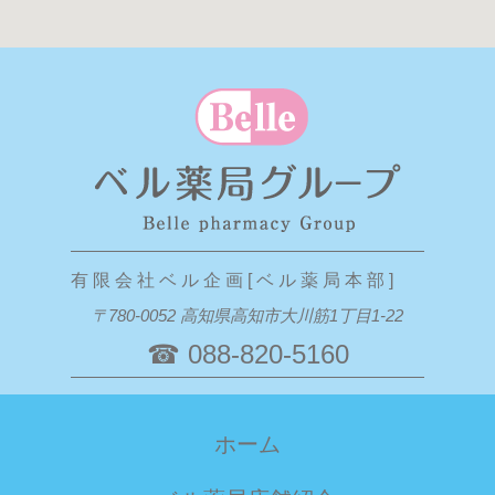
有 限 会 社 ベ ル 企 画 [ ベ ル 薬 局 本 部 ]
〒780-0052 高知県高知市大川筋1丁目1-22
☎ 088-820-5160
ホーム