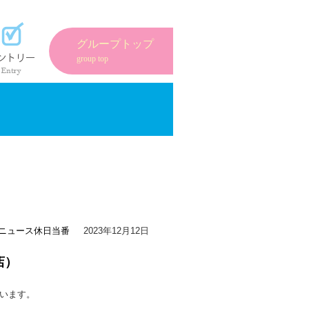
紹介
エントリーフォーム
グループトップ
group top
ニュース
休日当番
2023年12月12日
店）
います。