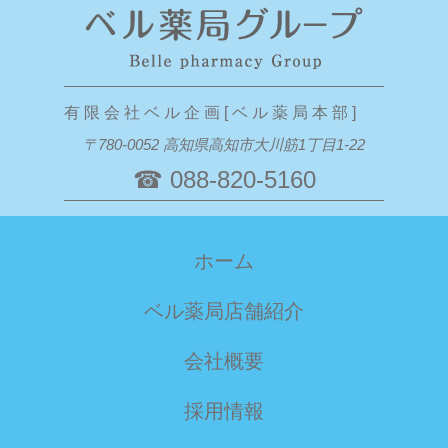
有 限 会 社 ベ ル 企 画 [ ベ ル 薬 局 本 部 ]
〒780-0052 高知県高知市大川筋1丁目1-22
☎ 088-820-5160
ホーム
ベル薬局店舗紹介
会社概要
採用情報