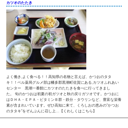
カツオのたたき
よく働き,よく食べる！！高知県の名物と言えば、かつおのタタ
キ！！ベル薬局グルメ部は幡多郡黒潮町佐賀にある,カツオふれあい
センター 黒潮一番館にカツオのたたきを食べに行ってきまし
た。 旬のかつおは初夏の初ガツオと秋の戻りガツオです。かつおに
はＤＨＡ・ＥＰＡ・ビタミンＢ群・鉄分・タウリンなど、豊富な栄養
素が含まれいています。ぜひ高知に来て、くろしおの恵みの”かつお
のタタキ”をぞんぶんに召し上…【くわしくはこちら】