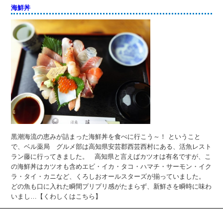
海鮮丼
黒潮海流の恵みが詰まった海鮮丼を食べに行こう～！ ということ
で、ベル薬局 グルメ部は高知県安芸郡西芸西村にある、活魚レスト
ラン藤に行ってきました。 高知県と言えばカツオは有名ですが、こ
の海鮮丼はカツオも含めエビ・イカ・タコ・ハマチ・サーモン・イク
ラ・タイ・カニなど、くろしおオールスターズが揃っていました。
どの魚も口に入れた瞬間プリプリ感がたまらず、新鮮さを瞬時に味わ
いまし…【くわしくはこちら】