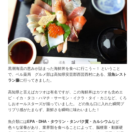
黒潮海流の恵みが詰まった海鮮丼を食べに行こう～！ ということ
で、ベル薬局 グルメ部は高知県安芸郡西芸西村にある、
活魚レスト
ラン藤
に行ってきました。
高知県と言えばカツオは有名ですが、この海鮮丼はカツオも含めエ
ビ・イカ・タコ・ハマチ・サーモン・イクラ・タイ・カニなど、くろ
しおオールスターズが揃っていました。 どの魚も口に入れた瞬間プ
リプリ感がたまらず、新鮮さを瞬時に味わいました！
魚介類には
EPA・DHA・タウリン・タンパク質・カルシウム
など
色々な栄養があり、業界類を食べることによって、脳梗塞・動脈硬