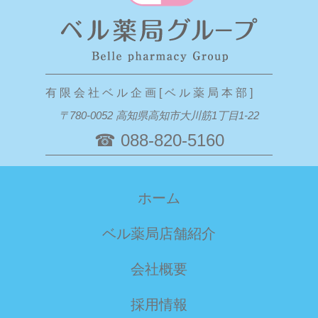
有 限 会 社 ベ ル 企 画 [ ベ ル 薬 局 本 部 ]
〒780-0052 高知県高知市大川筋1丁目1-22
☎ 088-820-5160
ホーム
ベル薬局店舗紹介
会社概要
採用情報