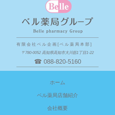
有 限 会 社 ベ ル 企 画 [ ベ ル 薬 局 本 部 ]
〒780-0052 高知県高知市大川筋1丁目1-22
☎ 088-820-5160
ホーム
ベル薬局店舗紹介
会社概要