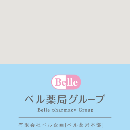
有 限 会 社 ベ ル 企 画 [ ベ ル 薬 局 本 部 ]