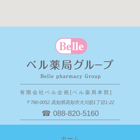
有 限 会 社 ベ ル 企 画 [ ベ ル 薬 局 本 部 ]
〒780-0052 高知県高知市大川筋1丁目1-22
☎ 088-820-5160
ホーム