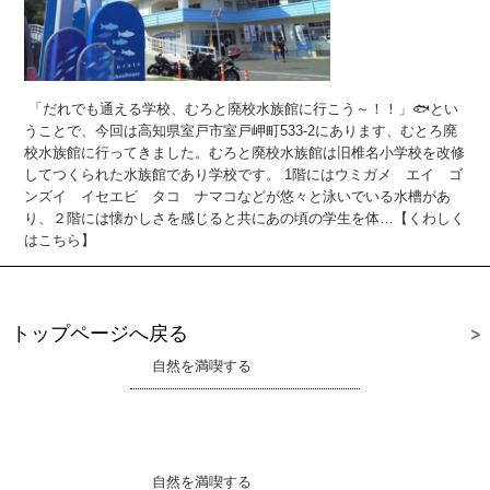
「だれでも通える学校、むろと廃校水族館に行こう～！！」🐟とい
うことで、今回は高知県室戸市室戸岬町533-2にあります、むとろ廃
校水族館に行ってきました。むろと廃校水族館は旧椎名小学校を改修
してつくられた水族館であり学校です。 1階にはウミガメ エイ ゴ
ンズイ イセエビ タコ ナマコなどが悠々と泳いでいる水槽があ
り、２階には懐かしさを感じると共にあの頃の学生を体…【くわしく
はこちら】
トップページへ戻る
自然を満喫する
自然を満喫する