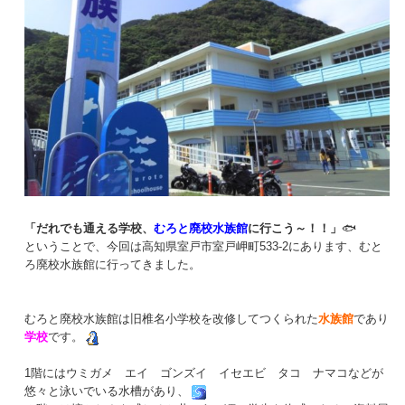
「だれでも通える学校、
むろと廃校水族館
に行こう～！！」
🐟
ということで、今回は高知県室戸市室戸岬町533-2にあります、むと
ろ廃校水族館に行ってきました。
むろと廃校水族館は旧椎名小学校を改修してつくられた
水族館
であり
学校
です。
1階にはウミガメ エイ ゴンズイ イセエビ タコ ナマコなどが
悠々と泳いでいる水槽があり、