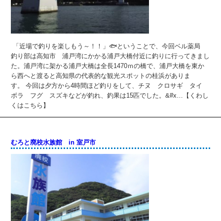
「近場で釣りを楽しもう～！！」🐟ということで、今回ベル薬局
釣り部は高知市 浦戸湾にかかる浦戸大橋付近に釣りに行ってきまし
た。浦戸湾に架かる浦戸大橋は全長1470ｍの橋で、浦戸大橋を東か
ら西へと渡ると高知県の代表的な観光スポットの桂浜がありま
す。 今回は夕方から4時間ほど釣りをして、チヌ クロサギ タイ
ボラ フグ スズキなどが釣れ、釣果は15匹でした。&#x…【くわし
くはこちら】
むろと廃校水族館 in 室戸市