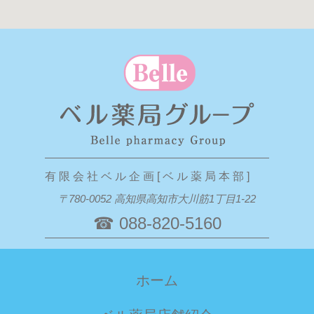
有 限 会 社 ベ ル 企 画 [ ベ ル 薬 局 本 部 ]
〒780-0052 高知県高知市大川筋1丁目1-22
☎ 088-820-5160
ホーム