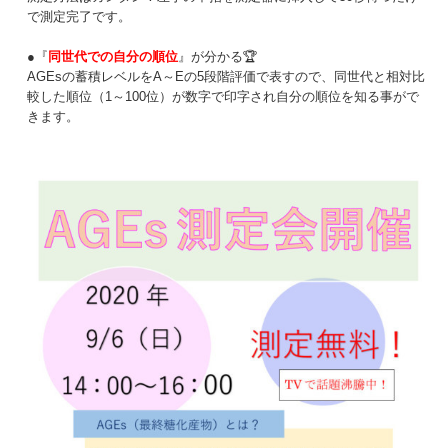
で測定完了です。
●『
同世代での自分の順位
』が分かる🏆
AGEsの蓄積レベルをA～Eの5段階評価で表すので、同世代と相対比
較した順位（1～100位）が数字で印字され自分の順位を知る事がで
きます。