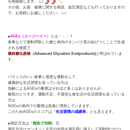
を開催致します。
その他、お薬 健康に関する相談、血圧測定なども行っておりますの
で、お気軽にお越しください。
●
AGEs（エージーイー）
とは・・・？
食事などで過剰摂取した糖と体内のタンパク質が結びつくことで生成
される物質で
最終糖化産物
（Advanced Glycation Endproducts)
と呼ばれていま
す。
バランスのいい食事と適度な運動をして、
健康的な生活習慣を送っている方は
加齢によるAGEsの蓄積はそれほど多くはありませんが、
糖質のとりすぎ、運動不足、不適切な食生活や生活習慣を送っている
方は
AGEsの体内での蓄積は急激に増加していきます。
このためAGEsのスコアは『
生活習慣の成績表
』とも言えます。
●測定方法は『
指先で30秒
』⏰
測定方法はカンタン！左手の中指を測定器に挿入して30秒待つだけ