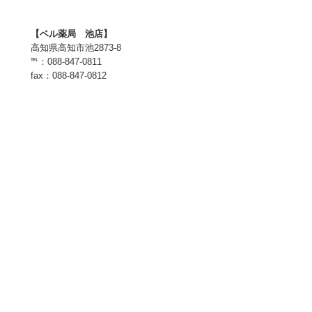
【ベル薬局 池店】
高知県高知市池2873-8
℡：088-847-0811
fax：088-847-0812