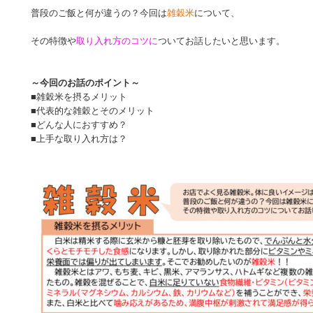
普段のご飯と何が違うの？今回は
雑穀米
について、
その特徴や
取り入れ方のコツに
ついてお話したいと思います。
～今回のお話のポイント～
■雑穀米を摂るメリット
■代表的な雑穀とそのメリット
■どんな人におすすめ？
■上手な取り入れ方は？