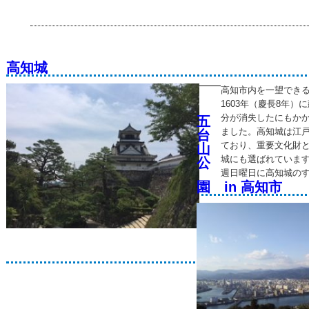
高知城
高知市内を一望でき
1603年（慶長8年
分が消失したにもか
五
ました。高知城は江
台
ており、重要文化財と
山
城にも選ばれています
公
週日曜日に高知城の
園 in 高知市