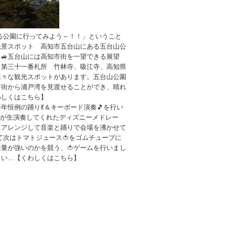
る公園に行ってみよう～！！」ということ
絶景スポット 高知市五台山にある五台山公
🚙五台山には高知市街を一望できる展望
 第三十一番札所 竹林寺、吸江寺、高知県
様々な観光スポットがあります。五台山公園
市街から浦戸湾を見渡せることができ、晴れ
わしくはこちら】
年恒例の踊り💃＆キーボード演奏🎵を行い
生が生演奏してくれたディズニーメドレー
にアレンジして音楽と踊りで会場を沸かせて
して次はトマトジュース🍅をゴムチューブに
量が強いのかを競う、🍅ゲームを行いまし
てい…【くわしくはこちら】