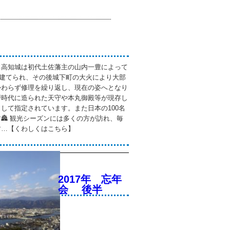
る高知城は初代土佐藩主の山内一豊によって
）に建てられ、その後城下町の大火により大部
かわらず修理を繰り返し、現在の姿へとなり
戸時代に造られた天守や本丸御殿等が現存し
して指定されています。また日本の100名
🏯 観光シーズンには多くの方が訪れ、毎
す…【くわしくはこちら】
2017年 忘年
会 後半