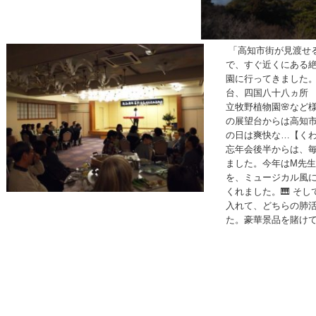
「高知市街が見渡せ
で、すぐ近くにある
園に行ってきました。
台、四国八十八ヵ所
立牧野植物園🌸など
の展望台からは高知
の日は爽快な…【く
忘年会後半からは、毎
ました。今年はM先
を、ミュージカル風
くれました。🎹 そ
入れて、どちらの肺活
た。豪華景品を賭け