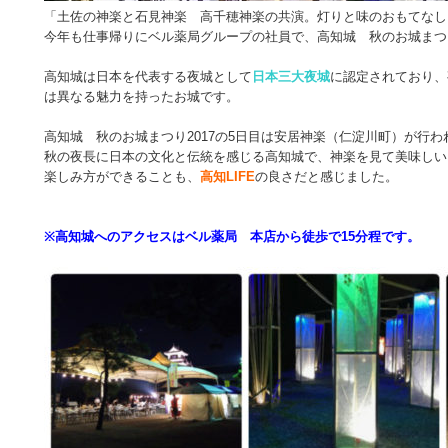
「土佐の神楽と石見神楽 高千穂神楽の共演。灯りと味のおもてなし
今年も仕事帰りにベル薬局グループの社員で、高知城 秋のお城まつり
高知城は日本を代表する夜城として
日本三大夜城
に認定されており、
は異なる魅力を持ったお城です。
高知城 秋のお城まつり2017の5日目は安居神楽（仁淀川町）が行わ
秋の夜長に日本の文化と伝統を感じる高知城で、神楽を見て美味しい
楽しみ方ができることも、
高知LIFE
の良さだと感じました。
※高知城へのアクセスはベル薬局 本店から徒歩で15分程です。