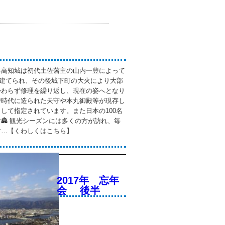
る高知城は初代土佐藩主の山内一豊によって
）に建てられ、その後城下町の大火により大部
かわらず修理を繰り返し、現在の姿へとなり
戸時代に造られた天守や本丸御殿等が現存し
して指定されています。また日本の100名
🏯 観光シーズンには多くの方が訪れ、毎
す…【くわしくはこちら】
2017年 忘年
会 後半