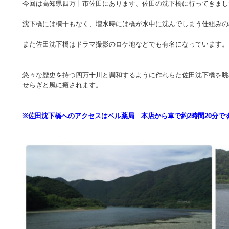
今回は高知県四万十市佐田にあります、佐田の沈下橋に行ってきまし
沈下橋には欄干もなく、増水時には橋が水中に沈んでしまう仕組みの
また佐田沈下橋はドラマ撮影のロケ地などでも有名になっています。
悠々な歴史を持つ四万十川と調和するように作れらた佐田沈下橋を眺
せらぎと風に癒されます。
※佐田沈下橋へのアクセスはベル薬局 本店から車で約2時間20分で