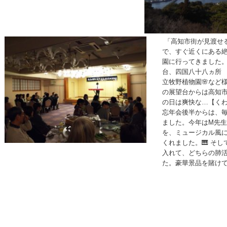
「高知市街が見渡せ
で、すぐ近くにある
園に行ってきました。
台、四国八十八ヵ所
立牧野植物園🌸など
の展望台からは高知
の日は爽快な…【く
忘年会後半からは、毎
ました。今年はM先
を、ミュージカル風
くれました。🎹 そ
入れて、どちらの肺活
た。豪華景品を賭け