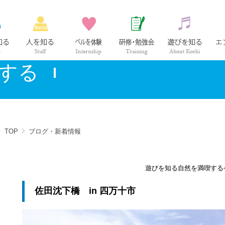
ベル薬局の仕事
社員紹介
インターンシップ
研修・勉強会
高知の
する
TOP
ブログ・新着情報
遊びを知る
自然を満喫する
佐田沈下橋 in 四万十市