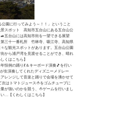
る公園に行ってみよう～！！」ということ
絶景スポット 高知市五台山にある五台山公
🚙五台山には高知市街を一望できる展望
 第三十一番札所 竹林寺、吸江寺、高知県
様々な観光スポットがあります。五台山公園
市街から浦戸湾を見渡せることができ、晴れ
わしくはこちら】
年恒例の踊り💃＆キーボード演奏🎵を行い
生が生演奏してくれたディズニーメドレー
にアレンジして音楽と踊りで会場を沸かせて
して次はトマトジュース🍅をゴムチューブに
量が強いのかを競う、🍅ゲームを行いまし
てい…【くわしくはこちら】