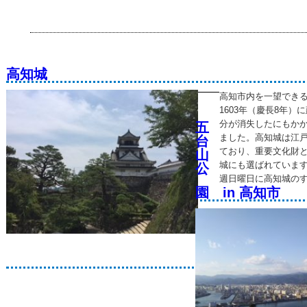
高知城
高知市内を一望でき
1603年（慶長8年
分が消失したにもか
五
ました。高知城は江
台
ており、重要文化財と
山
城にも選ばれています
公
週日曜日に高知城の
園 in 高知市