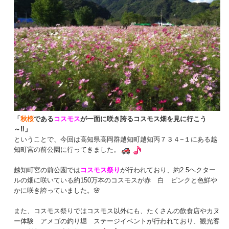
「
秋桜
である
コスモス
が一面に咲き誇るコスモス畑を見に行こう
～‼」
ということで、今回は高知県高岡群越知町越知丙７３４−１にある越
知町宮の前公園に行ってきました。
越知町宮の前公園では
コスモス祭り
が行われており、約2.5ヘクター
ルの畑に咲いている約150万本のコスモスが赤 白 ピンクと色鮮や
かに咲き誇っていました。🌸
また、コスモス祭りではコスモス以外にも、たくさんの飲食店やカヌ
ー体験 アメゴの釣り堀 ステージイベントが行われており、観光客