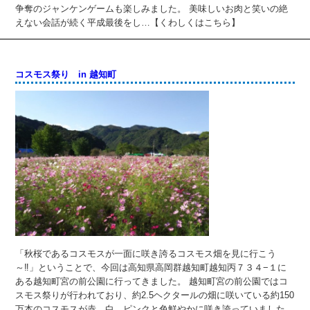
争奪のジャンケンゲームも楽しみました。 美味しいお肉と笑いの絶
えない会話が続く平成最後をし…【くわしくはこちら】
コスモス祭り in 越知町
「秋桜であるコスモスが一面に咲き誇るコスモス畑を見に行こう
～‼」ということで、今回は高知県高岡群越知町越知丙７３４−１に
ある越知町宮の前公園に行ってきました。 越知町宮の前公園ではコ
スモス祭りが行われており、約2.5ヘクタールの畑に咲いている約150
万本のコスモスが赤 白 ピンクと色鮮やかに咲き誇っていました。