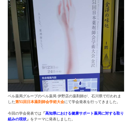
ベル薬局グループのベル薬局 伊野店の薬剤師が、石川県で行われま
した
第51回日本薬剤師会学術大会
にて学会発表を行ってきました。
今回の学会発表では
「
高知県における健康サポート薬局に対する取り
組みの現状
」
をテーマに発表しました。