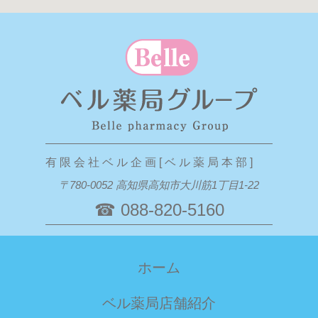
有 限 会 社 ベ ル 企 画 [ ベ ル 薬 局 本 部 ]
〒780-0052 高知県高知市大川筋1丁目1-22
☎ 088-820-5160
ホーム
ベル薬局店舗紹介