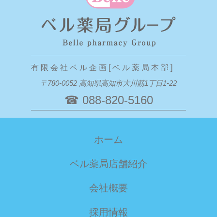
有 限 会 社 ベ ル 企 画 [ ベ ル 薬 局 本 部 ]
〒780-0052 高知県高知市大川筋1丁目1-22
☎ 088-820-5160
ホーム
ベル薬局店舗紹介
会社概要
採用情報