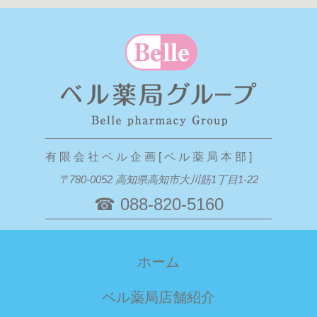
有 限 会 社 ベ ル 企 画 [ ベ ル 薬 局 本 部 ]
〒780-0052 高知県高知市大川筋1丁目1-22
☎ 088-820-5160
ホーム
ベル薬局店舗紹介