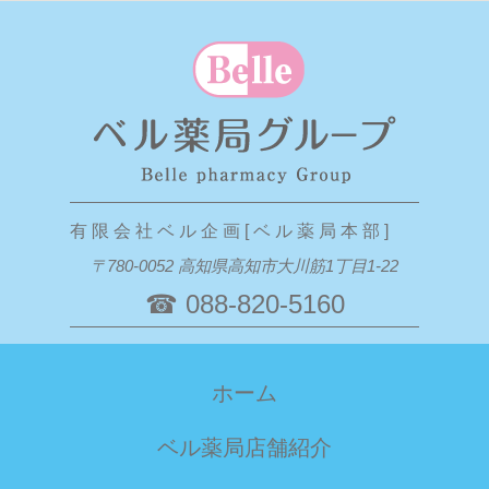
有 限 会 社 ベ ル 企 画 [ ベ ル 薬 局 本 部 ]
〒780-0052 高知県高知市大川筋1丁目1-22
☎ 088-820-5160
ホーム
ベル薬局店舗紹介