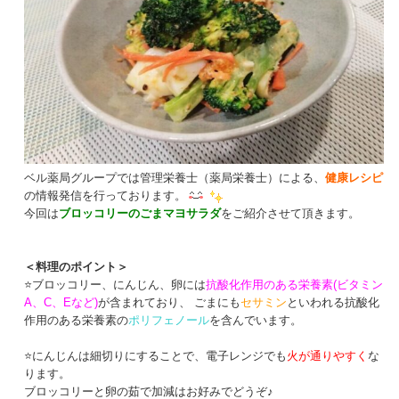
ベル薬局グループでは管理栄養士（薬局栄養士）による、
健康レシピ
の情報発信を行っております。
今回は
ブロッコリーのごまマヨサラダ
をご紹介させて頂きます。
＜料理のポイント＞
⭐ブロッコリー、にんじん、卵には
抗酸化作用のある栄養素(ビタミン
A、C、Eなど)
が含まれており、 ごまにも
セサミン
といわれる抗酸化
作用のある栄養素の
ポリフェノール
を含んでいます。
⭐にんじんは細切りにすることで、電子レンジでも
火が通りやすく
な
ります。
ブロッコリーと卵の茹で加減はお好みでどうぞ♪