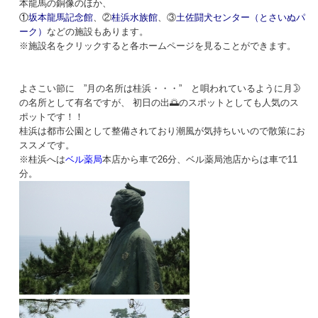
本龍馬の銅像のほか、
①
坂本龍馬記念館
、②
桂浜水族館
、③
土佐闘犬センター（とさいぬパ
ーク）
などの施設もあります。
※施設名をクリックすると各ホームページを見ることができます。
よさこい節に ”月の名所は桂浜・・・” と唄われているように月🌛
の名所として有名ですが、 初日の出🌅のスポットとしても人気のス
ポットです！！
桂浜は都市公園として整備されており潮風が気持ちいいので散策にお
ススメです。
※桂浜へは
ベル薬局
本店から車で26分、ベル薬局池店からは車で11
分。