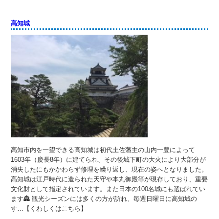
高知城
高知市内を一望できる高知城は初代土佐藩主の山内一豊によって
1603年（慶長8年）に建てられ、その後城下町の大火により大部分が
消失したにもかかわらず修理を繰り返し、現在の姿へとなりました。
高知城は江戸時代に造られた天守や本丸御殿等が現存しており、重要
文化財として指定されています。また日本の100名城にも選ばれてい
ます🏯 観光シーズンには多くの方が訪れ、毎週日曜日に高知城の
す…【くわしくはこちら】