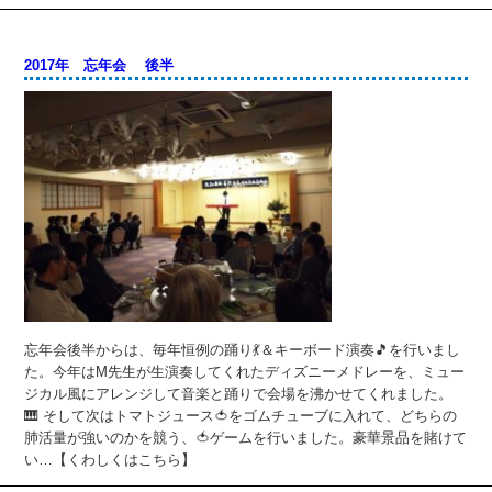
2017年 忘年会 後半
忘年会後半からは、毎年恒例の踊り💃＆キーボード演奏🎵を行いまし
た。今年はM先生が生演奏してくれたディズニーメドレーを、ミュー
ジカル風にアレンジして音楽と踊りで会場を沸かせてくれました。
🎹 そして次はトマトジュース🍅をゴムチューブに入れて、どちらの
肺活量が強いのかを競う、🍅ゲームを行いました。豪華景品を賭けて
い…【くわしくはこちら】