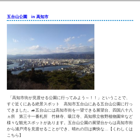
五台山公園 in 高知市
「高知市街が見渡せる公園に行ってみよう～！！」ということで、
すぐ近くにある絶景スポット 高知市五台山にある五台山公園に行っ
てきました。🚙五台山には高知市街を一望できる展望台、四国八十八
ヵ所 第三十一番札所 竹林寺、吸江寺、高知県立牧野植物園🌸など
様々な観光スポットがあります。五台山公園の展望台からは高知市街
から浦戸湾を見渡せることができ、晴れの日は爽快な…【くわしくは
こちら】