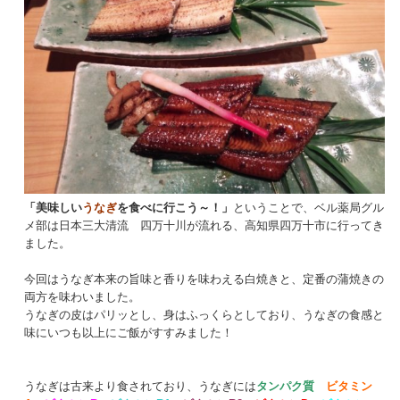
「美味しい
うなぎ
を食べに行こう～！」
ということで、ベル薬局グル
メ部は日本三大清流 四万十川が流れる、高知県四万十市に行ってき
ました。
今回はうなぎ本来の旨味と香りを味わえる白焼きと、定番の蒲焼きの
両方を味わいました。
うなぎの皮はパリッとし、身はふっくらとしており、うなぎの食感と
味にいつも以上にご飯がすすみました！
うなぎは古来より食されており、うなぎには
タンパク質
ビタミン