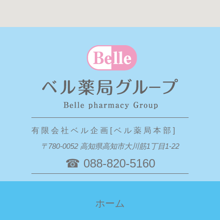
有 限 会 社 ベ ル 企 画 [ ベ ル 薬 局 本 部 ]
〒780-0052 高知県高知市大川筋1丁目1-22
☎ 088-820-5160
ホーム