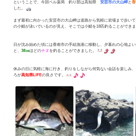
ということで、今回ベル薬局 釣り部は高知県
安芸市の大山岬
と
香
した。
まず最初に向かった安芸市の大山岬は道路から気軽に岩場まで歩いて
の小鯖が泳いでいるのが見え、そこでは小鯖を18匹釣ることができ
日が沈み始めた頃には香南市の手結漁港に移動し、夕暮れの心地よい
と、
38㎝
ほどの
チヌ
を釣ることができました。
休みの日に気軽に海に行き、釣りをしながら何気ない会話を楽しみ、
ろが
高知県LIFE
の良さです。