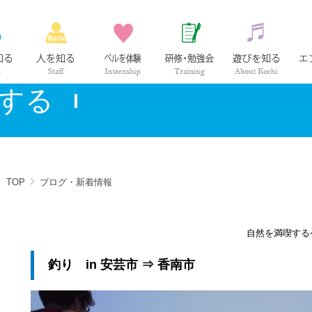
ベル薬局の仕事
社員紹介
インターンシップ
研修・勉強会
高知の
する
TOP
ブログ・新着情報
自然を満喫する
釣り in 安芸市 ⇒ 香南市