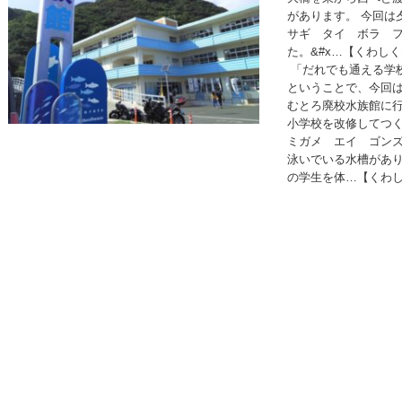
があります。 今回は
サギ タイ ボラ フ
た。&#x…【くわし
「だれでも通える学校
ということで、今回は
むとろ廃校水族館に
小学校を改修してつく
ミガメ エイ ゴン
泳いでいる水槽があ
の学生を体…【くわ