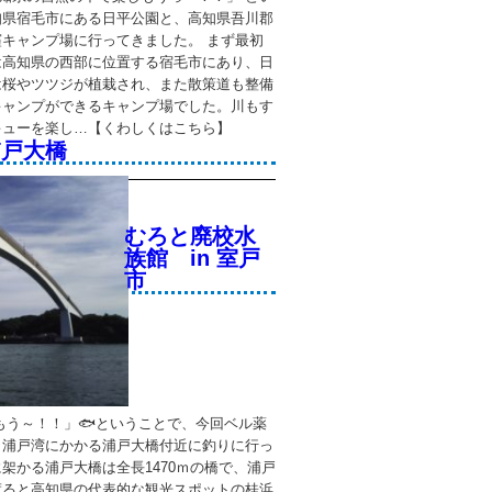
知県宿毛市にある日平公園と、高知県吾川郡
キャンプ場に行ってきました。 まず最初
は高知県の西部に位置する宿毛市にあり、日
は桜やツツジが植栽され、また散策道も整備
キャンプができるキャンプ場でした。川もす
キューを楽し…【くわしくはこちら】
浦戸大橋
むろと廃校水
族館 in 室戸
市
う～！！」🐟ということで、今回ベル薬
 浦戸湾にかかる浦戸大橋付近に釣りに行っ
架かる浦戸大橋は全長1470ｍの橋で、浦戸
渡ると高知県の代表的な観光スポットの桂浜