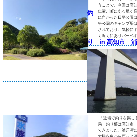
うことで、今回は高
仁淀川町にある星ヶ窪
釣
に向かった日平公園
平公園のキャンプ場
されており、気軽に
ぐ近くにありバーベ
り in 高知市 
「近場で釣りを楽しも
局 釣り部は高知市
てきました。浦戸湾に
大橋を東から西へと