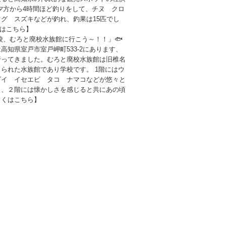
夕方から4時間ほど釣りをして、チヌ クロ
グ スズキなどが釣れ、釣果は15匹でし
くはこちら】
、むろと廃校水族館に行こう～！！」🐟
高知県室戸市室戸岬町533-2にあります、
行ってきました。むろと廃校水族館は旧椎名
られた水族館であり学校です。 1階にはウ
ズイ イセエビ タコ ナマコなどが悠々と
り、２階には懐かしさを感じると共にあの頃
しくはこちら】