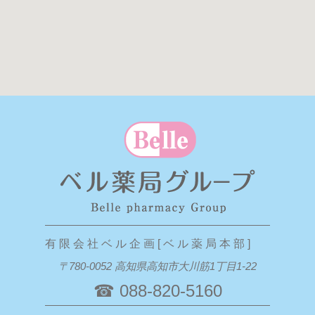
有 限 会 社 ベ ル 企 画 [ ベ ル 薬 局 本 部 ]
〒780-0052 高知県高知市大川筋1丁目1-22
☎ 088-820-5160