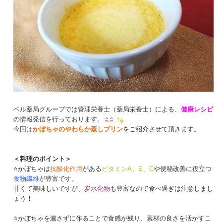
ベル薬局グループでは管理栄養士（薬局栄養士）による、
健康レシピ
の情報発信を行っております。
今回は
かぼちゃのやわらか蒸しプリン
をご紹介させて頂きます。
＜料理のポイント＞
⭐かぼちゃは
抗酸化作用
がある
ビタミンA、E、C
や便秘改善に役立つ
食物繊維
が豊富です。
甘くて美味しいですが、
炭水化物
も豊富なので食べ過ぎは注意しまし
ょう！
⭐かぼちゃを濾さずに作ることで食感が残り、素材の良さを活かすこ