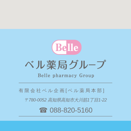
有 限 会 社 ベ ル 企 画 [ ベ ル 薬 局 本 部 ]
〒780-0052 高知県高知市大川筋1丁目1-22
☎ 088-820-5160