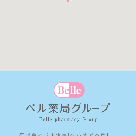
有 限 会 社 ベ ル 企 画 [ ベ ル 薬 局 本 部 ]