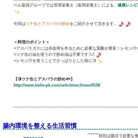
ベル薬局グループでは管理栄養士（薬局栄養士）による、
健康レシピ
今回は
ツナ缶とアスパラの炒め
をご紹介させて頂きます。
＜料理のポイント＞
⭐アスパラガスには赤血球を作るために必要な葉酸が豊富！レモン汁
⭐ツナ缶の油を使うので炒め油は不要です
⭐レモン汁を使うことでさっぱりとした味に🍋
【🍋ツナ缶とアスパラの炒め🐟】
http://www.belle-ph.com/article/archives/8158
腸内環境を整える生活習慣
前回は腸活で必要な