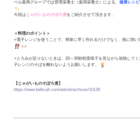
ベル薬局グループでは管理栄養士（薬局栄養士）による、
健康レシピ
今回は
じゃがいものそぼろ煮
をご紹介させて頂きます。
＜料理のポイント＞
⭐電子レンジを使うことで、簡単に早く作れるだけでなく、熱に弱い
⭐とろみが足りないときは、20～30秒程度様子を見ながら加熱して
子レンジのそばを離れないようお願いします。
【じゃがいものそぼろ煮】
https://www.belle-ph.com/article/archives/10139