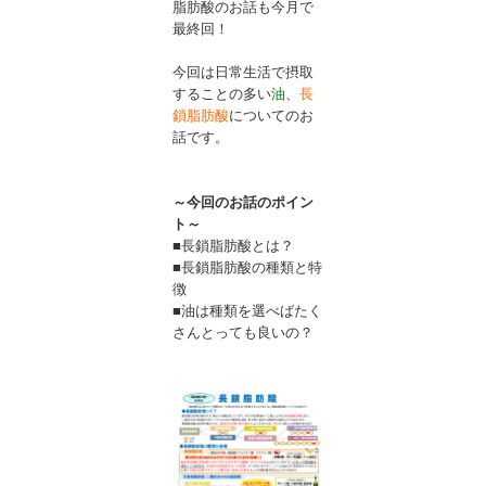
脂肪酸のお話も今月で
最終回！
今回は日常生活で摂取
することの多い
油
、
長
鎖脂肪酸
についてのお
話です。
～今回のお話のポイン
ト～
■長鎖脂肪酸とは？
■長鎖脂肪酸の種類と特
徴
■油は種類を選べばたく
さんとっても良いの？