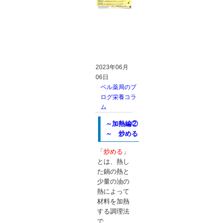
2023年06月
06日
ベル薬局のブ
ログ
栄養コラ
ム
～加熱編②
～ 炒める
「
炒める
」
とは、熱し
た鍋の熱と
少量の油の
熱によって
材料を加熱
する調理法
で、