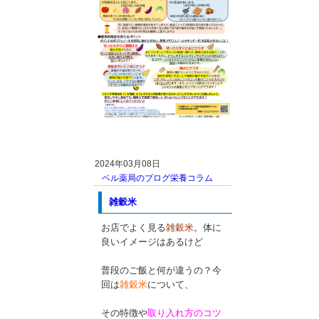
2024年03月08日
ベル薬局のブログ
栄養コラム
雑穀米
お店でよく見る
雑穀米
。体に
良いイメージはあるけど
普段のご飯と何が違うの？今
回は
雑穀米
について、
その特徴や
取り入れ方のコツ