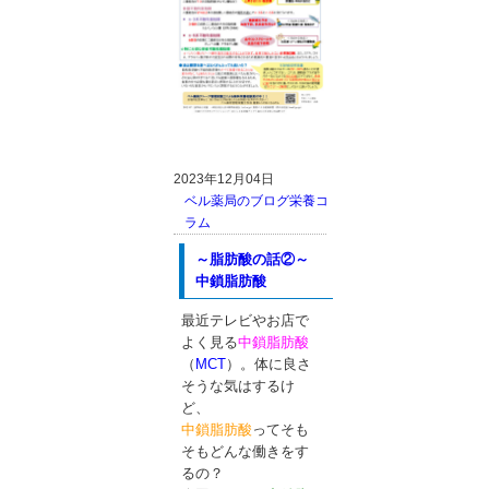
2023年12月04日
ベル薬局のブログ
栄養コ
ラム
～脂肪酸の話②～
中鎖脂肪酸
最近テレビやお店で
よく見る
中鎖脂肪酸
（
MCT
）。体に良さ
そうな気はするけ
ど、
中鎖脂肪酸
ってそも
そもどんな働きをす
るの？