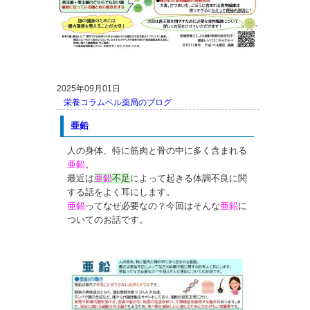
2025年09月01日
栄養コラム
ベル薬局のブログ
亜鉛
人の身体、特に筋肉と骨の中に多く含まれる
亜鉛
。
最近は
亜鉛
不足
によって起きる体調不良に関
する話をよく耳にします。
亜鉛
ってなぜ必要なの？今回はそんな
亜鉛
に
ついてのお話です。