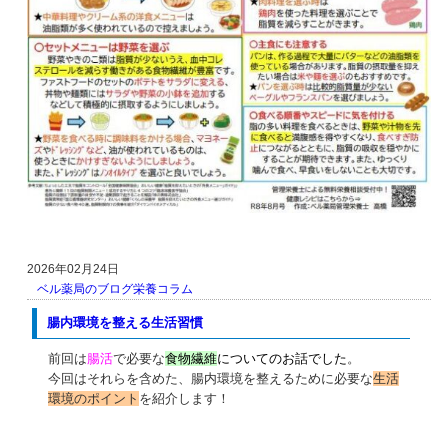
2026年02月24日
ベル薬局のブログ
栄養コラム
腸内環境を整える生活習慣
前回は
腸活
で必要な
食物繊維
についてのお話でした
。
今回はそれらを含めた、腸内環境を整えるために必要な
生活
環境のポイント
を紹介します！