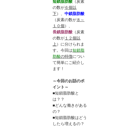
短鎖脂肪酸
（炭素
の数が
６個以
下
）、
中鎖脂肪酸
（炭素の数が
８～
１０個
）、
長鎖脂肪酸
（炭素
の数が
１２個以
上
）に分けられま
す。今回は
短鎖脂
肪酸
の特徴
につい
て簡単にご紹介し
ます！
～今回のお話のポ
イント～
■短鎖脂肪酸と
は？？
■どんな働きがある
の？
■短鎖脂肪酸はどう
したら増えるの？