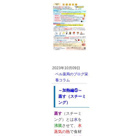
2023年10月09日
ベル薬局のブログ
栄
養コラム
～加熱編⑤～
蒸す（スチーミ
ング）
蒸す
（スチーミ
ング）とは
水
を
沸騰
させて、
水
蒸気の熱
で食材