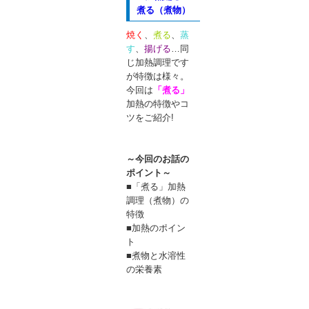
煮る（煮物）
焼く
、
煮る
、
蒸
す
、
揚げる
…同
じ加熱調理です
が特徴は様々。
今回は
「煮る」
加熱の特徴やコ
ツをご紹介!
～今回のお話の
ポイント～
■「煮る」加熱
調理（煮物）の
特徴
■加熱のポイン
ト
■煮物と水溶性
の栄養素