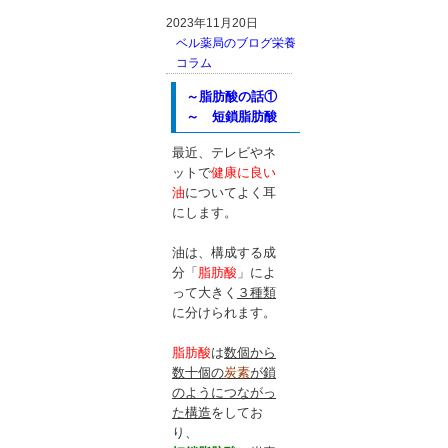
2023年11月20日
ベル薬局のブログ
栄養
コラム
～脂肪酸の話①
～ 短鎖脂肪酸
最近、テレビやネ
ットで
健康に良い
油
についてよく耳
にします。
油は、構成する成
分「
脂肪酸
」によ
って大きく
３種類
に分けられます。
脂肪酸
は
数個から
数十個の
炭素
が鎖
のようにつながっ
た構造
をしてお
り、