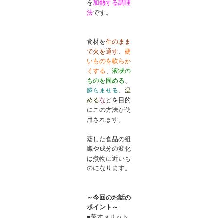
を
加熱する調理
法
です。
食材を
生のまま
で火を通す
、
硬
いものを軟らか
くする
、
液状の
ものを固める
、
膨らませる
、
温
める
な
どを目的
にこの方法が使
用されます。
蒸した食品の組
織や成分の変化
は煮物に近いも
のになります。
～今回のお話の
ポイント～
■蒸すメリット