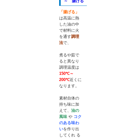
～ 揚げる
「揚げる」
は高温に熱
した油の中
で材料に火
を通す
調理
法
で、
煮るや茹で
ると異なり
調理温度は
150℃～
200℃
近くに
なります。
素材自体の
持ち味に加
えて、
油の
風味
や
コク
のある味わ
い
を作り出
してくれ る